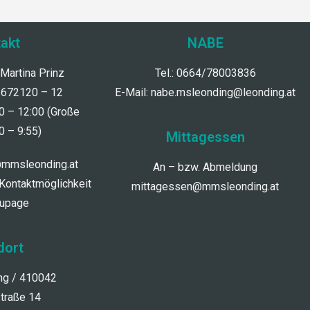
akt
NABE
 Martina Prinz
Tel.: 0664/78003836
/672120 – 12
E-Mail:
nabe.msleonding@leonding.at
30 – 12:00 (Große
0 – 9:55)
Mittagessen
@mmsleonding.at
An – bzw. Abmeldung
 Kontaktmöglichkeit
mittagessen@mmsleonding.at
dupage
dort
g / 410042
straße 14