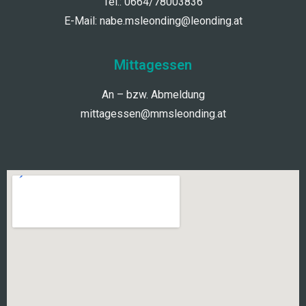
Tel.: 0664/78003836
E-Mail:
nabe.msleonding@leonding.at
Mittagessen
An – bzw. Abmeldung
mittagessen@mmsleonding.at