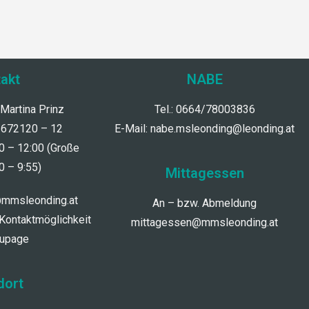
akt
NABE
 Martina Prinz
Tel.: 0664/78003836
/672120 – 12
E-Mail:
nabe.msleonding@leonding.at
30 – 12:00 (Große
0 – 9:55)
Mittagessen
@mmsleonding.at
An – bzw. Abmeldung
 Kontaktmöglichkeit
mittagessen@mmsleonding.at
dupage
dort