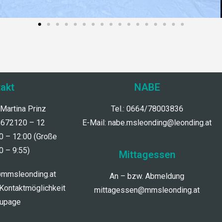
akt
NABE
 Martina Prinz
Tel.: 0664/78003836
/672120 – 12
E-Mail:
nabe.msleonding@leonding.at
30 – 12:00 (Große
0 – 9:55)
Mittagessen
@mmsleonding.at
An – bzw. Abmeldung
 Kontaktmöglichkeit
mittagessen@mmsleonding.at
dupage