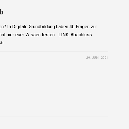
4b
n? In Digitale Grundbildung haben 4b Fragen zur
nnt hier euer Wissen testen... LINK: Abschluss
4b
29. JUNI 2021