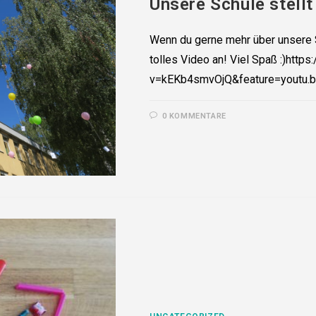
Unsere Schule stellt
Wenn du gerne mehr über unsere S
tolles Video an! Viel Spaß :)htt
v=kEKb4smvOjQ&feature=youtu.
0 KOMMENTARE